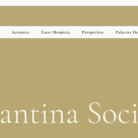
Acontece
Fazer Memória
Perspetivas
Palavras D
antina Soci