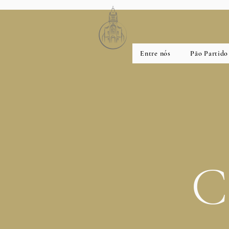
Entre nós
Pão Partido
C