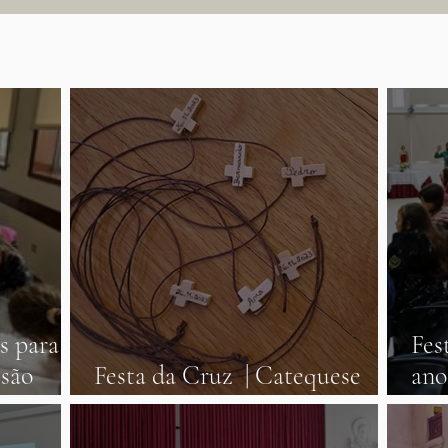
s para
Fes
ssão
Festa da Cruz | Catequese
ano
maio
1ºano | 26 novembro
no