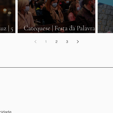
uz | 5
Catequese | Festa da Palavra |
23
Cat
1
2
3
acidade