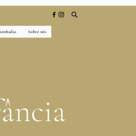
esenhadas
Sobre nós
fância