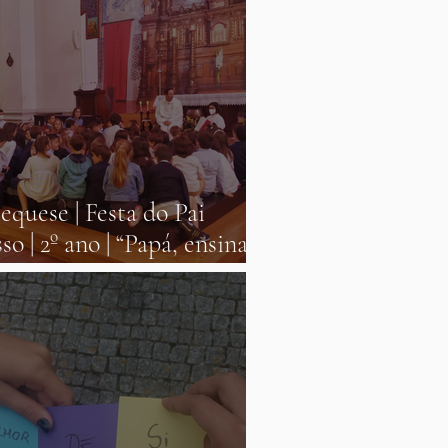
equese | Festa do Pai
so | 2º ano | “Papá, ensinas-
a rezar?” | 7 maio