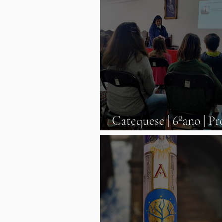
Catequese | 6ºano | Pr
de Fé