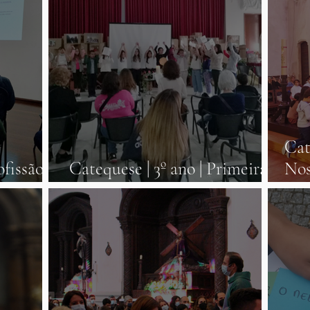
Cat
ofissão
Catequese | 3º ano | Primeira
Nos
Comunhão
me 