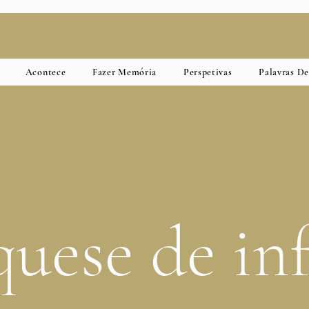
Acontece
Fazer Memória
Perspetivas
Palavras D
quese
de in