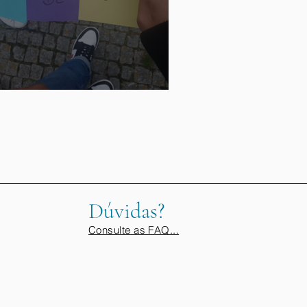
equese 3ºciclo
Dúvidas?
Consulte as FAQ...