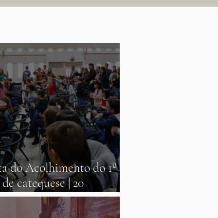
ta do Acolhimento do 1º
 de catequese | 20
vembro