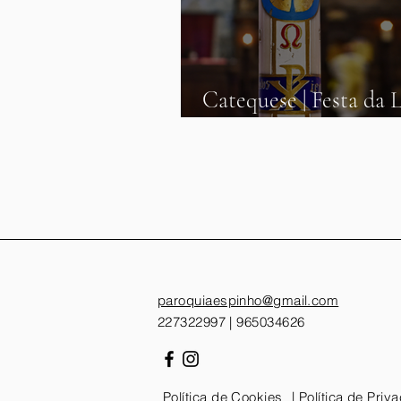
Catequese | Festa da L
fevereiro
paroquiaespinho@gmail.com
227322997 | 965034626
Política de Cookies
| Política de Priv